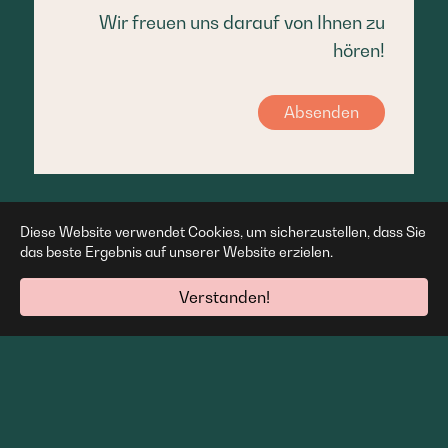
Wir freuen uns darauf von Ihnen zu
hören!
Absenden
auf Xing
Diese Website verwendet Cookies, um sicherzustellen, dass Sie
das beste Ergebnis auf unserer Website erzielen.
Impressum
Datenschutz
Kontakt
Karriere
Anmelden
Verstanden!
©2022 delfinax Forderungsmanagement GmbH
Delfinax Vertragspartner